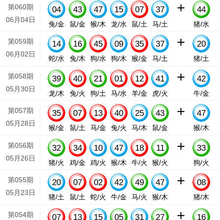
+
第060期
04
43
47
15
07
37
44
06月04日
兔/金
鼠/金
猴/木
龙/水
鼠/土
马/土
猪/水
+
第059期
14
16
45
09
35
37
20
06月02日
蛇/水
兔/木
狗/水
狗/木
猴/金
马/土
猪/土
+
第058期
39
40
21
01
12
41
42
05月30日
龙/木
兔/火
狗/土
马/水
羊/金
虎/火
牛/金
+
第057期
35
07
13
40
25
43
47
05月28日
猴/金
鼠/土
马/金
兔/火
马/木
鼠/金
猴/木
+
第056期
32
34
10
47
18
11
33
05月26日
猪/火
鸡/金
鸡/火
猴/木
牛/火
猴/火
狗/火
+
第055期
20
07
02
42
49
47
08
05月23日
猪/土
鼠/土
蛇/火
牛/金
马/火
猴/木
猪/木
+
第054期
07
13
15
05
31
27
16