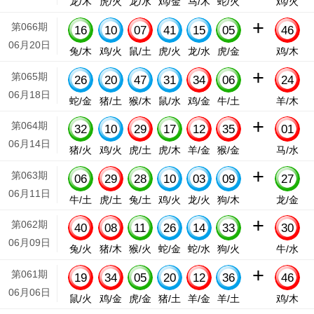
龙/木
虎/火
龙/水
鸡/金
马/木
蛇/火
鸡/火
+
第066期
16
10
07
41
15
05
46
06月20日
兔/木
鸡/火
鼠/土
虎/火
龙/水
虎/金
鸡/木
+
第065期
26
20
47
31
34
06
24
06月18日
蛇/金
猪/土
猴/木
鼠/水
鸡/金
牛/土
羊/木
+
第064期
32
10
29
17
12
35
01
06月14日
猪/火
鸡/火
虎/土
虎/木
羊/金
猴/金
马/水
+
第063期
06
29
28
10
03
09
27
06月11日
牛/土
虎/土
兔/土
鸡/火
龙/火
狗/木
龙/金
+
第062期
40
08
11
26
14
33
30
06月09日
兔/火
猪/木
猴/火
蛇/金
蛇/水
狗/火
牛/水
+
第061期
19
34
05
20
12
36
46
06月06日
鼠/火
鸡/金
虎/金
猪/土
羊/金
羊/土
鸡/木