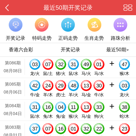
最近50期开奖记录
开奖记录
特码走势
正码走势
生肖走势
路珠分析
香港六合彩
开奖记录
最近50期
+
第086期
03
07
32
31
49
01
47
08月08日
龙/火
鼠/土
猪/火
鼠/水
马/火
马/水
猴/木
+
第085期
42
24
29
48
13
30
03
08月06日
牛/金
羊/木
虎/土
羊/火
马/金
牛/水
龙/火
+
第084期
31
16
04
11
13
33
38
08月04日
鼠/水
兔/木
兔/金
猴/火
马/金
狗/火
蛇/木
+
第083期
37
07
16
01
32
22
23
08月01日