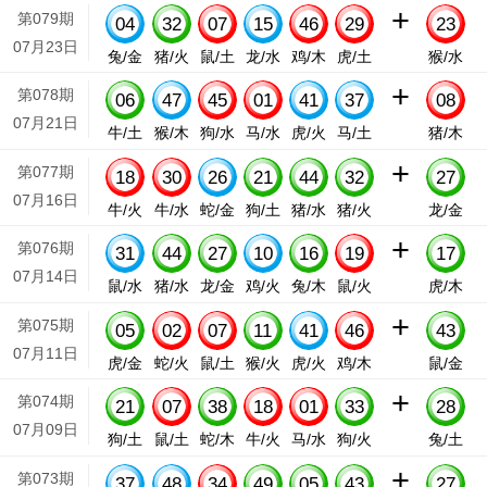
+
第079期
04
32
07
15
46
29
23
07月23日
兔/金
猪/火
鼠/土
龙/水
鸡/木
虎/土
猴/水
+
第078期
06
47
45
01
41
37
08
07月21日
牛/土
猴/木
狗/水
马/水
虎/火
马/土
猪/木
+
第077期
18
30
26
21
44
32
27
07月16日
牛/火
牛/水
蛇/金
狗/土
猪/水
猪/火
龙/金
+
第076期
31
44
27
10
16
19
17
07月14日
鼠/水
猪/水
龙/金
鸡/火
兔/木
鼠/火
虎/木
+
第075期
05
02
07
11
41
46
43
07月11日
虎/金
蛇/火
鼠/土
猴/火
虎/火
鸡/木
鼠/金
+
第074期
21
07
38
18
01
33
28
07月09日
狗/土
鼠/土
蛇/木
牛/火
马/水
狗/火
兔/土
+
第073期
37
48
34
49
05
43
27