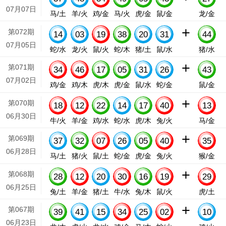
07月07日
马/土
羊/火
鸡/金
马/火
虎/金
鼠/金
龙/金
+
第072期
14
03
19
38
20
31
44
07月05日
蛇/水
龙/火
鼠/火
蛇/木
猪/土
鼠/水
猪/水
+
第071期
34
46
17
05
31
26
43
07月02日
鸡/金
鸡/木
虎/木
虎/金
鼠/水
蛇/金
鼠/金
+
第070期
18
12
22
14
17
40
13
06月30日
牛/火
羊/金
鸡/水
蛇/水
虎/木
兔/火
马/金
+
第069期
37
32
07
26
05
40
35
06月28日
马/土
猪/火
鼠/土
蛇/金
虎/金
兔/火
猴/金
+
第068期
28
12
20
30
16
19
29
06月25日
兔/土
羊/金
猪/土
牛/水
兔/木
鼠/火
虎/土
+
第067期
39
41
15
34
25
02
10
06月23日