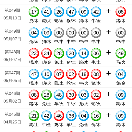
+
第049期
17
41
26
47
09
42
08
05月10日
虎/木
虎/火
蛇/金
猴/木
狗/木
牛/金
猪/木
+
第049期
04
09
00
00
00
00
00
05月07日
兔/金
狗/木
中/中
中/中
中/中
中/中
中/中
+
第048期
23
34
28
20
14
06
49
05月07日
猴/水
鸡/金
兔/土
猪/土
蛇/水
牛/土
马/火
+
第047期
47
10
07
02
18
08
04
05月05日
猴/木
鸡/火
鼠/土
蛇/火
牛/火
猪/木
兔/金
+
第046期
08
28
48
30
03
02
09
05月02日
猪/木
兔/土
羊/火
牛/水
龙/火
蛇/火
狗/木
+
第045期
21
42
46
36
04
16
09
04月25日
狗/土
牛/金
鸡/木
羊/土
兔/金
兔/木
狗/木