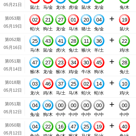
05月21日
鼠/土
马/金
龙/水
虎/金
鼠/水
龙/金
兔/木
+
第053期
02
21
27
01
20
04
19
05月19日
蛇/火
狗/土
龙/金
马/水
猪/土
兔/金
鼠/火
+
第052期
25
43
41
28
11
36
22
05月16日
马/木
鼠/金
虎/火
兔/土
猴/火
羊/土
鸡/水
+
第051期
47
27
23
34
30
45
28
05月14日
猴/木
龙/金
猴/水
鸡/金
牛/水
狗/水
兔/土
+
第018期
03
46
37
25
02
14
10
05月12日
龙/火
鸡/木
马/土
马/木
蛇/火
蛇/水
鸡/火
+
第051期
04
09
00
00
00
00
00
05月12日
兔/金
狗/木
中/中
中/中
中/中
中/中
中/中
+
第050期
04
22
16
47
25
19
40
05月12日
兔/金
鸡/水
兔/木
猴/木
马/木
鼠/火
兔/火