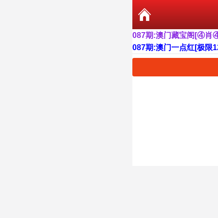
087期:澳门藏宝阁[④肖
087期:澳门一点红[极限