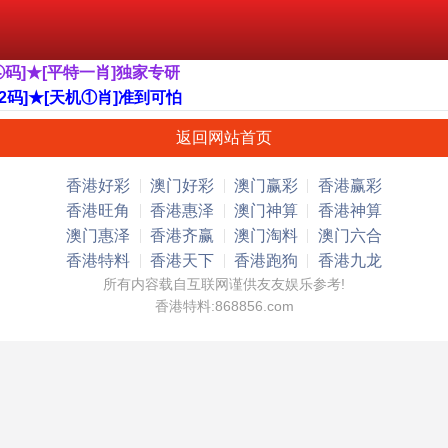
④码]★[平特一肖]独家专研
12码]★[天机①肖]准到可怕
返回网站首页
香港好彩
澳门好彩
澳门赢彩
香港赢彩
香港旺角
香港惠泽
澳门神算
香港神算
澳门惠泽
香港齐赢
澳门淘料
澳门六合
香港特料
香港天下
香港跑狗
香港九龙
所有内容载自互联网谨供友友娱乐参考!
香港特料:868856.com