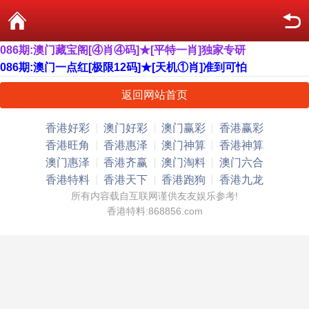
086期:澳门藏宝阁[④肖④码]★[平特一肖]独家专研
086期:澳门一点红[极限12码]★[天机①肖]准到可怕
返回网站首页
香港好彩
澳门好彩
澳门赢彩
香港赢彩
香港旺角
香港惠泽
澳门神算
香港神算
澳门惠泽
香港齐赢
澳门淘料
澳门六合
香港特料
香港天下
香港跑狗
香港九龙
所有内容载自互联网谨供友友娱乐参考!
香港特料:868856.com