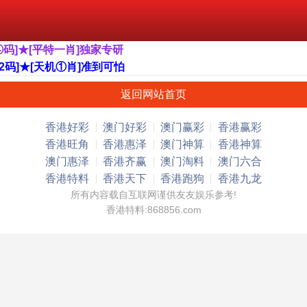
④码]★[平特一肖]独家专研
12码]★[天机①肖]准到可怕
返回网站首页
香港好彩
澳门好彩
澳门赢彩
香港赢彩
香港旺角
香港惠泽
澳门神算
香港神算
澳门惠泽
香港齐赢
澳门淘料
澳门六合
香港特料
香港天下
香港跑狗
香港九龙
所有内容载自互联网谨供友友娱乐参考!
香港特料:868856.com