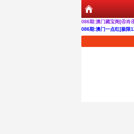
086期:澳门藏宝阁[④肖
086期:澳门一点红[极限