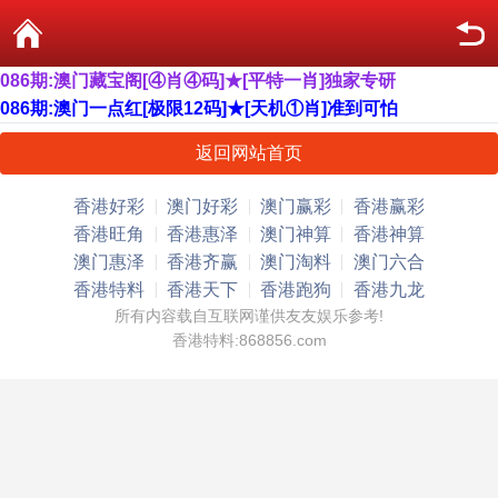
086期:澳门藏宝阁[④肖④码]★[平特一肖]独家专研
086期:澳门一点红[极限12码]★[天机①肖]准到可怕
返回网站首页
香港好彩
澳门好彩
澳门赢彩
香港赢彩
香港旺角
香港惠泽
澳门神算
香港神算
澳门惠泽
香港齐赢
澳门淘料
澳门六合
香港特料
香港天下
香港跑狗
香港九龙
所有内容载自互联网谨供友友娱乐参考!
香港特料:868856.com