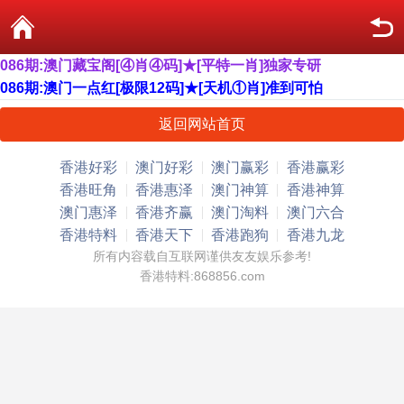
086期:澳门藏宝阁[④肖④码]★[平特一肖]独家专研
086期:澳门一点红[极限12码]★[天机①肖]准到可怕
返回网站首页
香港好彩
澳门好彩
澳门赢彩
香港赢彩
香港旺角
香港惠泽
澳门神算
香港神算
澳门惠泽
香港齐赢
澳门淘料
澳门六合
香港特料
香港天下
香港跑狗
香港九龙
所有内容载自互联网谨供友友娱乐参考!
香港特料:868856.com