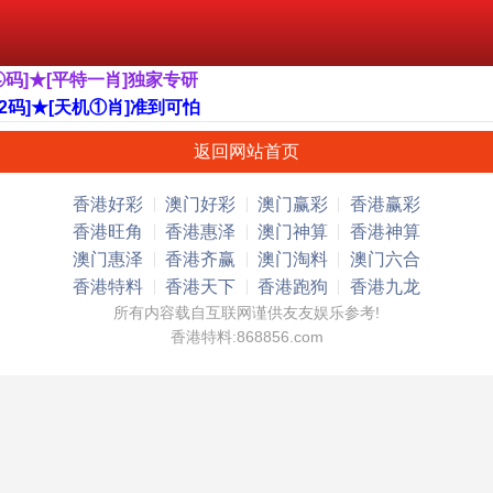
④码]★[平特一肖]独家专研
12码]★[天机①肖]准到可怕
返回网站首页
香港好彩
澳门好彩
澳门赢彩
香港赢彩
香港旺角
香港惠泽
澳门神算
香港神算
澳门惠泽
香港齐赢
澳门淘料
澳门六合
香港特料
香港天下
香港跑狗
香港九龙
所有内容载自互联网谨供友友娱乐参考!
香港特料:868856.com