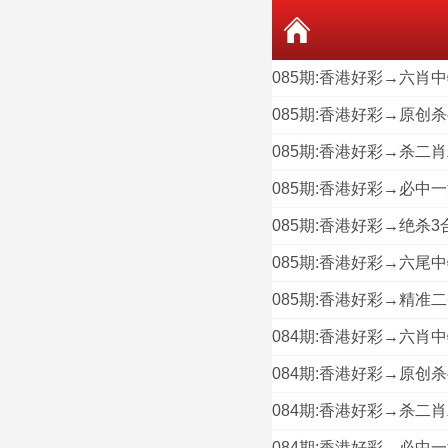
085期:香港好彩→六肖
085期:香港好彩→原创
085期:香港好彩→杀二
085期:香港好彩→必中
085期:香港好彩→绝杀3
085期:香港好彩→六尾
085期:香港好彩→精准
084期:香港好彩→六肖
084期:香港好彩→原创
084期:香港好彩→杀二
084期:香港好彩→必中