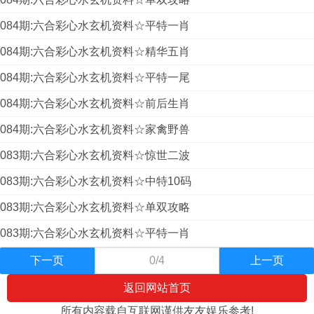
084期:六合彩心水玄机资料☆平特一肖
084期:六合彩心水玄机资料☆精华五肖
084期:六合彩心水玄机资料☆平特一尾
084期:六合彩心水玄机资料☆前后生肖
084期:六合彩心水玄机资料☆家禽野兽
083期:六合彩心水玄机资料☆惊世二波
083期:六合彩心水玄机资料☆中特10码
083期:六合彩心水玄机资料☆单双攻略
083期:六合彩心水玄机资料☆平特一肖
下一页
0/4
上一页
返回网站首页
所有内容载自互联网谨供友友娱乐参考!