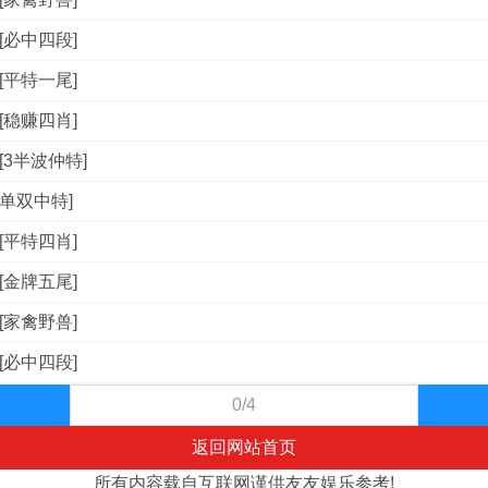
[必中四段]
[平特一尾]
[稳赚四肖]
[3半波仲特]
单双中特]
[平特四肖]
[金牌五尾]
[家禽野兽]
[必中四段]
0/4
返回网站首页
所有内容载自互联网谨供友友娱乐参考!