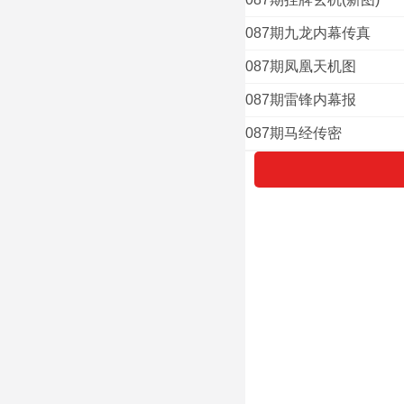
087期九龙内幕传真
087期凤凰天机图
087期雷锋内幕报
087期马经传密