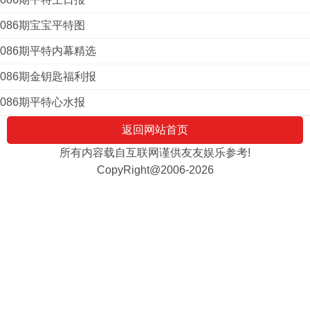
086期宝宝平特图
086期平特内幕精选
086期金钥匙福利报
086期平特心水报
返回网站首页
所有内容载自互联网谨供友友娱乐参考!
CopyRight@2006-2026