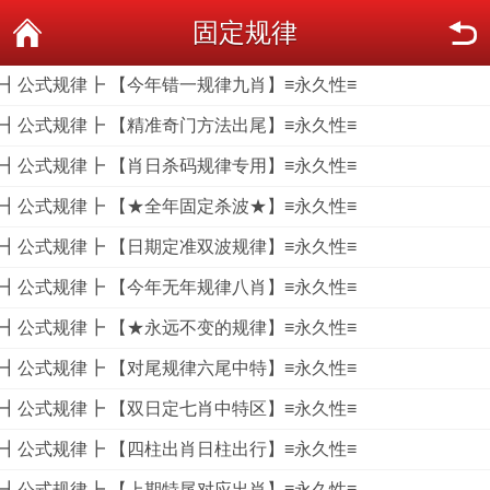
固定规律
┫公式规律┣ 【今年错一规律九肖】≡永久性≡
┫公式规律┣ 【精准奇门方法出尾】≡永久性≡
┫公式规律┣ 【肖日杀码规律专用】≡永久性≡
┫公式规律┣ 【★全年固定杀波★】≡永久性≡
┫公式规律┣ 【日期定准双波规律】≡永久性≡
┫公式规律┣ 【今年无年规律八肖】≡永久性≡
┫公式规律┣ 【★永远不变的规律】≡永久性≡
┫公式规律┣ 【对尾规律六尾中特】≡永久性≡
┫公式规律┣ 【双日定七肖中特区】≡永久性≡
┫公式规律┣ 【四柱出肖日柱出行】≡永久性≡
┫公式规律┣ 【上期特尾对应出肖】≡永久性≡