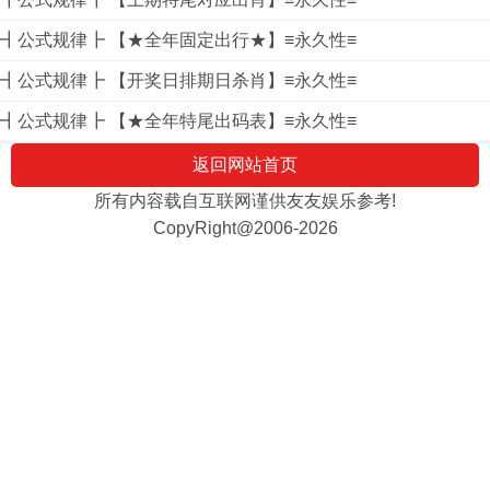
┫公式规律┣ 【★全年固定出行★】≡永久性≡
┫公式规律┣ 【开奖日排期日杀肖】≡永久性≡
┫公式规律┣ 【★全年特尾出码表】≡永久性≡
返回网站首页
所有内容载自互联网谨供友友娱乐参考!
CopyRight@2006-2026