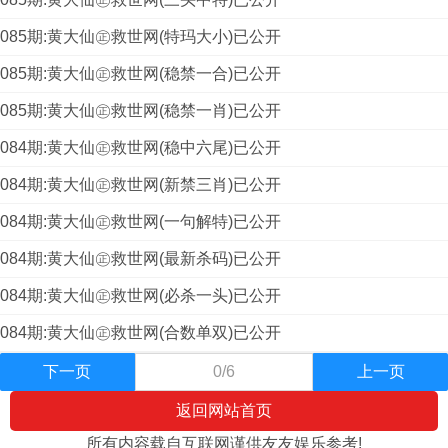
085期:黄大仙㊣救世网(特玛大小)已公开
085期:黄大仙㊣救世网(稳禁一合)已公开
085期:黄大仙㊣救世网(稳禁一肖)已公开
084期:黄大仙㊣救世网(稳中六尾)已公开
084期:黄大仙㊣救世网(新禁三肖)已公开
084期:黄大仙㊣救世网(一句解特)已公开
084期:黄大仙㊣救世网(最新杀码)已公开
084期:黄大仙㊣救世网(必杀一头)已公开
084期:黄大仙㊣救世网(合数单双)已公开
下一页
0/6
上一页
返回网站首页
所有内容载自互联网谨供友友娱乐参考!