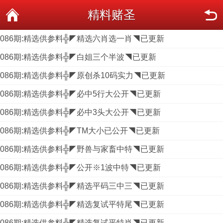
精料赌圣
086期:精选供参料╬◤精选六肖选一肖◥已更新
086期:精选供参料╬◤白姐三个半波◥已更新
086期:精选供参料╬◤原创杀10码实力◥已更新
086期:精选供参料╬◤必中5行大公开◥已更新
086期:精选供参料╬◤必中3头大公开◥已更新
086期:精选供参料╬◤TM大小已公开◥已更新
086期:精选供参料╬◤野兽与家畜中特◥已更新
086期:精选供参料╬◤公开※1波中特◥已更新
086期:精选供参料╬◤精选平码三中三◥已更新
086期:精选供参料╬◤精选复试平特尾◥已更新
086期:精选供参料╬◤精选复试平特肖◥已更新