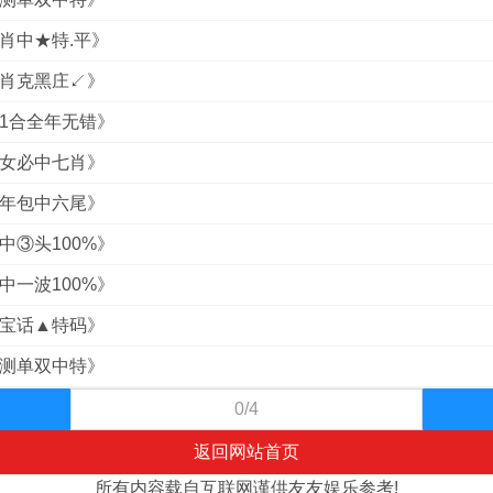
一肖中★特.平》
四肖克黑庄↙》
杀1合全年无错》
美女必中七肖》
全年包中六尾》
中③头100%》
中一波100%》
宝宝话▲特码》
预测单双中特》
0/4
返回网站首页
所有内容载自互联网谨供友友娱乐参考!