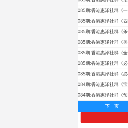
085期:香港惠泽社群《
085期:香港惠泽社群《
085期:香港惠泽社群《
085期:香港惠泽社群《
085期:香港惠泽社群《
085期:香港惠泽社群《必
085期:香港惠泽社群《必
084期:香港惠泽社群《
084期:香港惠泽社群《
下一页