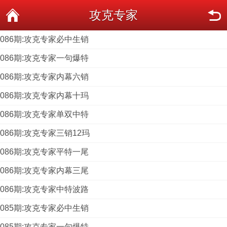
攻克专家
086期:攻克专家必中生销
086期:攻克专家一句爆特
086期:攻克专家内幕六销
086期:攻克专家内幕十玛
086期:攻克专家单双中特
086期:攻克专家三销12玛
086期:攻克专家平特一尾
086期:攻克专家内幕三尾
086期:攻克专家中特波路
085期:攻克专家必中生销
085期:攻克专家一句爆特