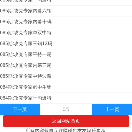
085期:攻克专家内幕六销
085期:攻克专家内幕十玛
085期:攻克专家单双中特
085期:攻克专家三销12玛
085期:攻克专家平特一尾
085期:攻克专家内幕三尾
085期:攻克专家中特波路
084期:攻克专家必中生销
084期:攻克专家一句爆特
下一页
0/5
上一页
返回网站首页
所有内容载自互联网谨供友友娱乐参考!