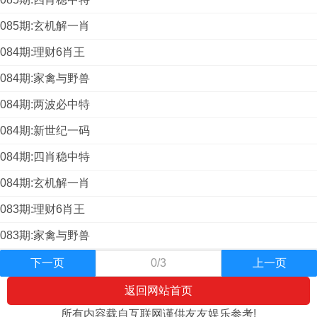
085期:玄机解一肖
084期:理财6肖王
084期:家禽与野兽
084期:两波必中特
084期:新世纪一码
084期:四肖稳中特
084期:玄机解一肖
083期:理财6肖王
083期:家禽与野兽
下一页
0/3
上一页
返回网站首页
所有内容载自互联网谨供友友娱乐参考!