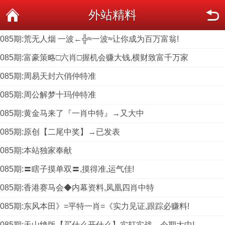
外站精料
085期:荒无人烟 一波←╬≈一波≈让你成为百万富翁!
085期:富豪策略□六肖□握机会赚大钱,横财致富千万家
085期:周易天封六俏仲特准
085期:周公解梦十玛仲特准
085期:黄金马来了『一肖中特』→又大中
085期:原创【二尾中奖】→已发表
085期:本站独家奉献
085期:〓瞎子摸单双〓,摸得准,运气佳!
085期:香港赛马会◆内幕资料,凤凰四肖中特
085期:东风本田》=平特一肖=《实力见证,跟踪必赚料!
085期:天山绝版【买什么开什么】实打实战←今期大中!