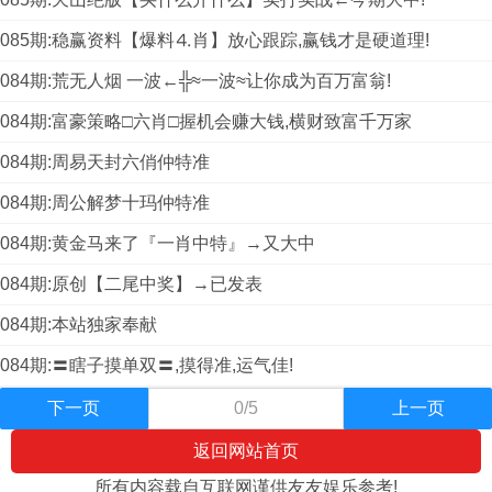
085期:稳赢资料【爆料⒋肖】放心跟踪,赢钱才是硬道理!
084期:荒无人烟 一波←╬≈一波≈让你成为百万富翁!
084期:富豪策略□六肖□握机会赚大钱,横财致富千万家
084期:周易天封六俏仲特准
084期:周公解梦十玛仲特准
084期:黄金马来了『一肖中特』→又大中
084期:原创【二尾中奖】→已发表
084期:本站独家奉献
084期:〓瞎子摸单双〓,摸得准,运气佳!
下一页
0/5
上一页
返回网站首页
所有内容载自互联网谨供友友娱乐参考!