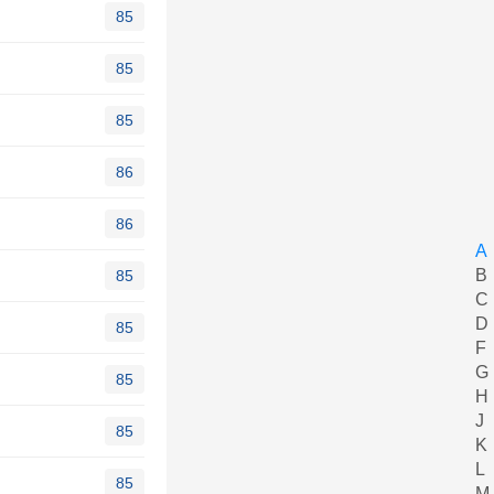
85
85
85
86
86
A
B
85
C
D
85
F
G
85
H
J
85
K
L
85
M