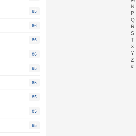
N
85
P
Q
86
R
S
86
T
X
Y
86
Z
#
85
85
85
85
85