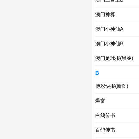
澳门神算
澳门小神仙A
澳门小神仙B
澳门足球报(黑圈)
B
博彩快报(新图)
爆富
白鸽传书
百鸽传书