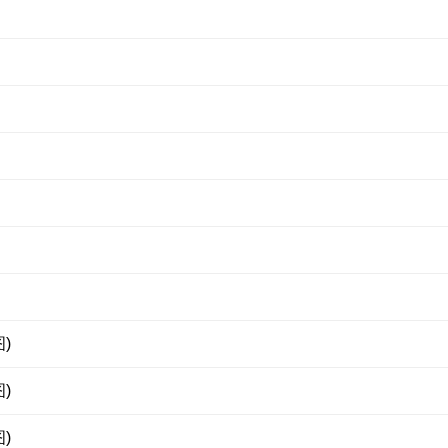
)
)
)