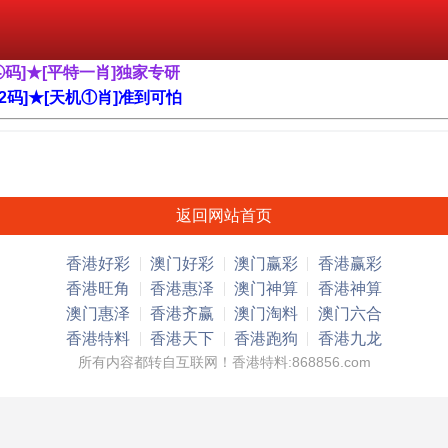
④码]★[平特一肖]独家专研
12码]★[天机①肖]准到可怕
返回网站首页
香港好彩
澳门好彩
澳门赢彩
香港赢彩
香港旺角
香港惠泽
澳门神算
香港神算
澳门惠泽
香港齐赢
澳门淘料
澳门六合
香港特料
香港天下
香港跑狗
香港九龙
所有内容都转自互联网！香港特料:868856.com