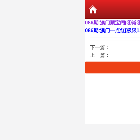
086期:澳门藏宝阁[④肖
086期:澳门一点红[极限
下一篇：
上一篇：