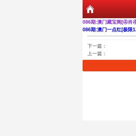
086期:澳门藏宝阁[④肖
086期:澳门一点红[极限
下一篇：
上一篇：