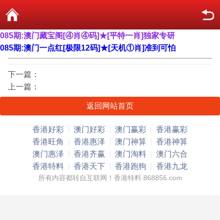
085期:澳门藏宝阁[④肖④码]★[平特一肖]独家专研
085期:澳门一点红[极限12码]★[天机①肖]准到可怕
下一篇：
上一篇：
返回网站首页
香港好彩
澳门好彩
澳门赢彩
香港赢彩
香港旺角
香港惠泽
澳门神算
香港神算
澳门惠泽
香港齐赢
澳门淘料
澳门六合
香港特料
香港天下
香港跑狗
香港九龙
所有内容都转自互联网！香港特料:868856.com