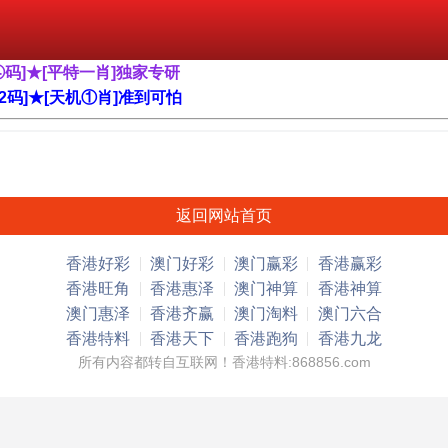
④码]★[平特一肖]独家专研
12码]★[天机①肖]准到可怕
返回网站首页
香港好彩
澳门好彩
澳门赢彩
香港赢彩
香港旺角
香港惠泽
澳门神算
香港神算
澳门惠泽
香港齐赢
澳门淘料
澳门六合
香港特料
香港天下
香港跑狗
香港九龙
所有内容都转自互联网！香港特料:868856.com